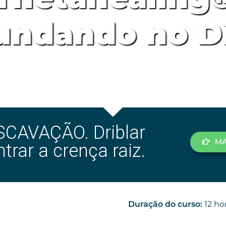
undando no D
SCAVAÇÃO. Driblar
MA
trar a crença raiz.
Duração do curso:
12 ho