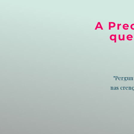
A Pre
que
"Pergunt
nas crenç