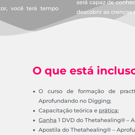
será capaz de conhece
tor, você terá tempo
descobrir as crenças
O que está inclus
O curso de formação de pract
Aprofundando no Digging;
Capacitação teórica e
prática
;
Ganha
1 DVD do Thetahealing® – A
Apostila do Thetahealing® – Aprof