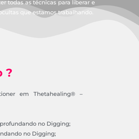
r todas as técnicas para liberar e
 ocultas que estamos trabalhando.
o ?
tioner em Thetahealing® –
profundando no Digging;
undando no Digging;