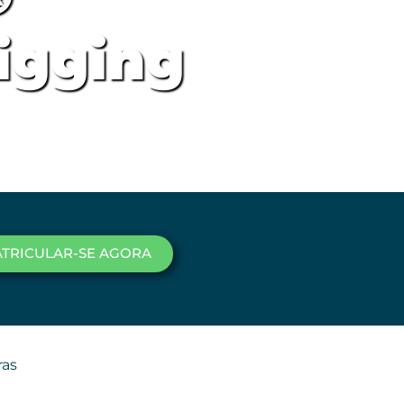
igging
TRICULAR-SE AGORA
ras