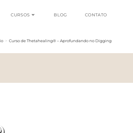
CURSOS
BLOG
CONTATO
io
>
Curso de Thetahealing® – Aprofundando no Digging
®