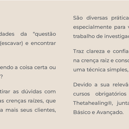
São diversas prátic
especialmente para 
ldades da “questão
trabalho de investiga
(escavar) e encontrar
Traz clareza e conf
na crença raiz e con
zendo a coisa certa ou
uma técnica simples, 
a?
Devido a sua relevân
 tirar as dúvidas com
cursos obrigatóri
s crenças raízes, que
Thetahealing®, ju
a mais seus clientes,
Básico e Avançado.