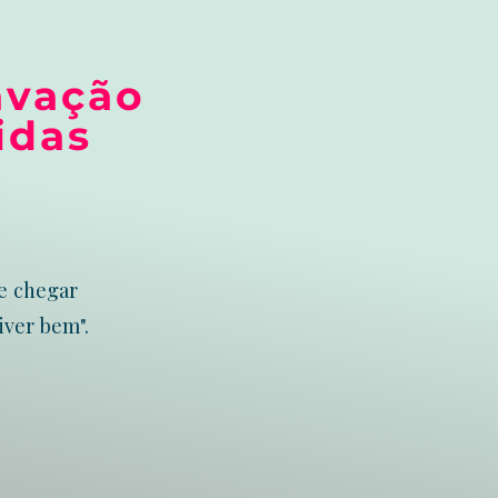
avação
idas
se chegar
iver bem".