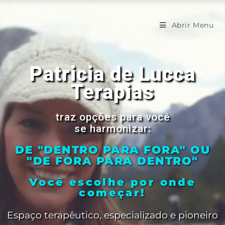
Abrir Menu
Patricia de Lucca
Terapias
traz opções para você
se harmonizar:
DE "DENTRO PARA FORA" OU
"DE FORA PARA DENTRO"
Você escolhe por onde
começar!
Espaço terapêutico, especializado e pioneiro