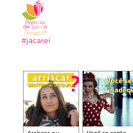
#jacarei
Arriscar ou
Você se sente